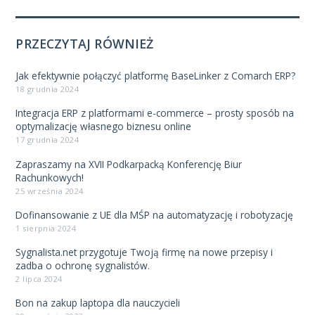
PRZECZYTAJ RÓWNIEŻ
Jak efektywnie połączyć platformę BaseLinker z Comarch ERP?
18 grudnia 2024
Integracja ERP z platformami e-commerce – prosty sposób na
optymalizację własnego biznesu online
17 grudnia 2024
Zapraszamy na XVII Podkarpacką Konferencję Biur
Rachunkowych!
25 września 2024
Dofinansowanie z UE dla MŚP na automatyzację i robotyzację
1 sierpnia 2024
Sygnalista.net przygotuje Twoją firmę na nowe przepisy i
zadba o ochronę sygnalistów.
2 lipca 2024
Bon na zakup laptopa dla nauczycieli