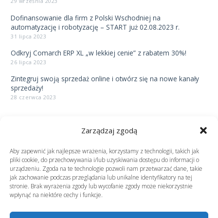
29 września 2023
Dofinansowanie dla firm z Polski Wschodniej na
automatyzację i robotyzację – START już 02.08.2023 r.
31 lipca 2023
Odkryj Comarch ERP XL „w lekkiej cenie” z rabatem 30%!
26 lipca 2023
Zintegruj swoją sprzedaż online i otwórz się na nowe kanały
sprzedaży!
28 czerwca 2023
Potrzebujesz pomocy?
Zarządzaj zgodą
Aby zapewnić jak najlepsze wrażenia, korzystamy z technologii, takich jak
pliki cookie, do przechowywania i/lub uzyskiwania dostępu do informacji o
urządzeniu. Zgoda na te technologie pozwoli nam przetwarzać dane, takie
jak zachowanie podczas przeglądania lub unikalne identyfikatory na tej
stronie. Brak wyrażenia zgody lub wycofanie zgody może niekorzystnie
wpłynąć na niektóre cechy i funkcje.