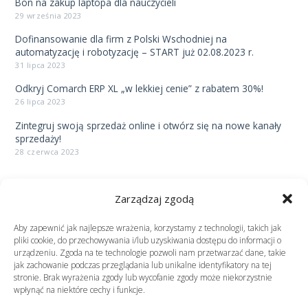
Bon na zakup laptopa dla nauczycieli
29 września 2023
Dofinansowanie dla firm z Polski Wschodniej na
automatyzację i robotyzację – START już 02.08.2023 r.
31 lipca 2023
Odkryj Comarch ERP XL „w lekkiej cenie” z rabatem 30%!
26 lipca 2023
Zintegruj swoją sprzedaż online i otwórz się na nowe kanały
sprzedaży!
28 czerwca 2023
Potrzebujesz pomocy?
Zarządzaj zgodą
Aby zapewnić jak najlepsze wrażenia, korzystamy z technologii, takich jak
pliki cookie, do przechowywania i/lub uzyskiwania dostępu do informacji o
urządzeniu. Zgoda na te technologie pozwoli nam przetwarzać dane, takie
jak zachowanie podczas przeglądania lub unikalne identyfikatory na tej
stronie. Brak wyrażenia zgody lub wycofanie zgody może niekorzystnie
wpłynąć na niektóre cechy i funkcje.