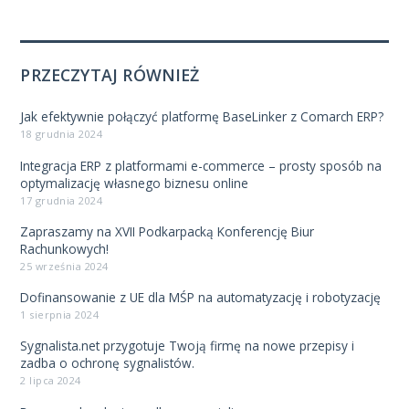
PRZECZYTAJ RÓWNIEŻ
Jak efektywnie połączyć platformę BaseLinker z Comarch ERP?
18 grudnia 2024
Integracja ERP z platformami e-commerce – prosty sposób na
optymalizację własnego biznesu online
17 grudnia 2024
Zapraszamy na XVII Podkarpacką Konferencję Biur
Rachunkowych!
25 września 2024
Dofinansowanie z UE dla MŚP na automatyzację i robotyzację
1 sierpnia 2024
Sygnalista.net przygotuje Twoją firmę na nowe przepisy i
zadba o ochronę sygnalistów.
2 lipca 2024